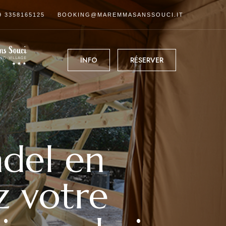
9 3358165125
BOOKING@MAREMMASANSSOUCI.IT
INFO
RÉSERVER
adel en
 votre