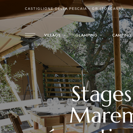
CASTIGLIONE DELLA PESCAIA – GR (TOSCANA)
VILLAGE
GLAMPING
CAMPING
Stages
Marem