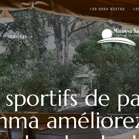
+39 0564 933765
+3
SERVICES
 sportifs de p
ma améliorez