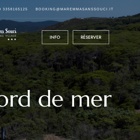
9 3358165125
BOOKING@MAREMMASANSSOUCI.IT
INFO
RÉSERVER
bord de mer