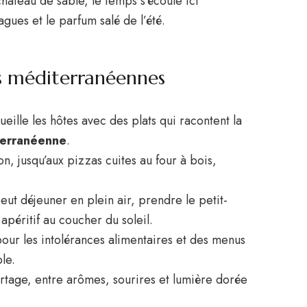
château de sable, le temps s’écoule ici
gues et le parfum salé de l’été.
s méditerranéennes
ueille les hôtes avec des plats qui racontent la
terranéenne
.
n, jusqu’aux pizzas cuites au four à bois,
eut déjeuner en plein air, prendre le petit-
apéritif au coucher du soleil.
our les intolérances alimentaires et des menus
le.
artage, entre arômes, sourires et lumière dorée