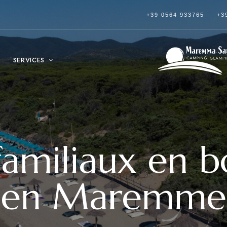
+39 0564 933765
+3
SERVICES
amiliaux en 
en Maremme