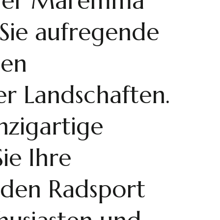
n der Maremma
 Sie aufregende
ten
r Landschaften.
nzigartige
Sie Ihre
r den Radsport