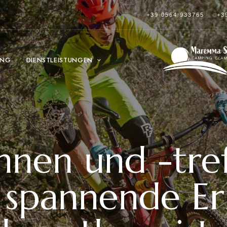
+39 0564 933765
+3
ING
DIENSTLEISTUNGEN
nnen und -tref
pannende Erle