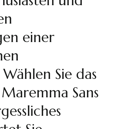
husiasten und
den
en einer
hen
 Wählen Sie das
e Maremma Sans
gessliches