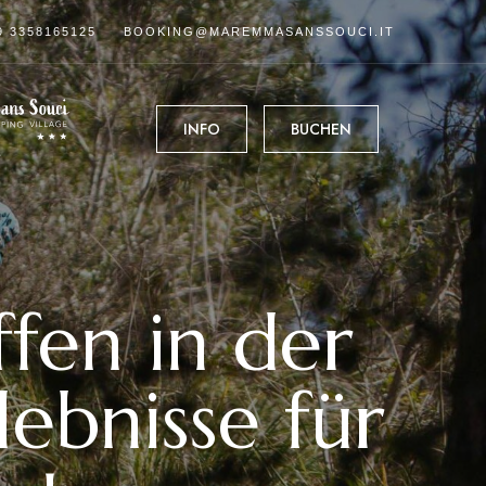
9 3358165125
BOOKING@MAREMMASANSSOUCI.IT
INFO
BUCHEN
fen in der
bnisse für