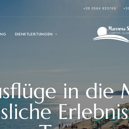
+39 0564 933765
+3
ING
DIENSTLEISTUNGEN
usflüge in di
liche Erlebnis