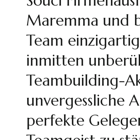
Souci Firmenausf
Maremma und bi
Team einzigartig
inmitten unberü
Teambuilding-Ak
unvergessliche A
perfekte Gelege