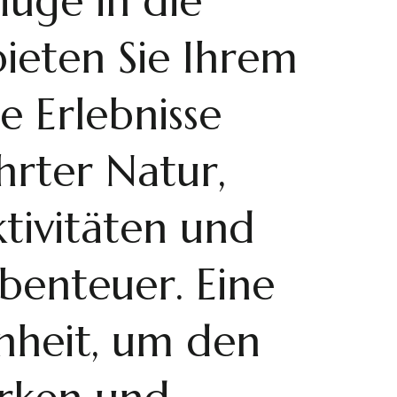
lüge in die
eten Sie Ihrem
e Erlebnisse
hrter Natur,
tivitäten und
benteuer. Eine
nheit, um den