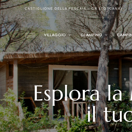
CASTIGLIONE DELLA PESCAIA – GR (TOSCANA)
VILLAGGIO
GLAMPING
CAMPI
Esplora la
il t