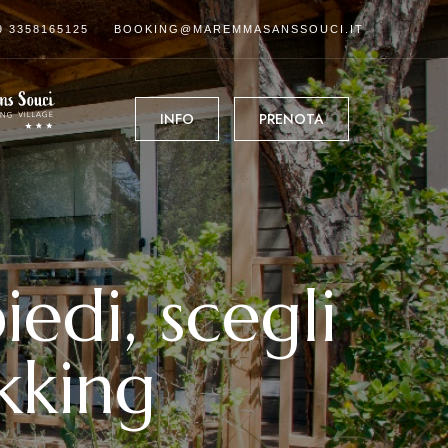
9 3358165125
BOOKING@MAREMMASANSSOUCI.IT
INFO
PRENOTA
edi, scegli
kking