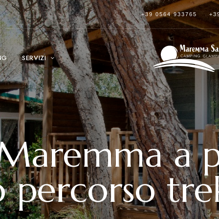
+39 0564 933765
+3
NG
SERVIZI
 Maremma a pi
uo percorso tre