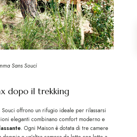
mma Sans Souci
ax dopo il trekking
uci offrono un rifugio ideale per rilassarsi
azioni eleganti combinano comfort moderno e
ilassante
. Ogni Maison è dotata di tre camere
 doppia e un’altra camera da letto con letto a