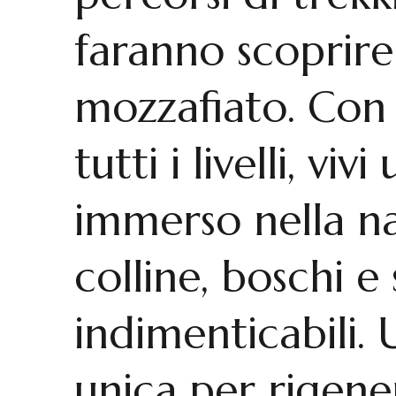
faranno scoprire
mozzafiato. Con 
tutti i livelli, vi
immerso nella na
colline, boschi e 
indimenticabili.
unica per rigene