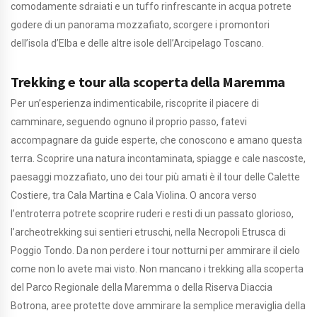
comodamente sdraiati e un tuffo rinfrescante in acqua potrete
godere di un panorama mozzafiato, scorgere i promontori
dell’isola d’Elba e delle altre isole dell’Arcipelago Toscano.
Trekking e tour alla scoperta della Maremma
Per un’esperienza indimenticabile, riscoprite il piacere di
camminare, seguendo ognuno il proprio passo, fatevi
accompagnare da guide esperte, che conoscono e amano questa
terra. Scoprire una natura incontaminata, spiagge e cale nascoste,
paesaggi mozzafiato, uno dei tour più amati è il tour delle Calette
Costiere, tra Cala Martina e Cala Violina. O ancora verso
l’entroterra potrete scoprire ruderi e resti di un passato glorioso,
l’archeotrekking sui sentieri etruschi, nella Necropoli Etrusca di
Poggio Tondo. Da non perdere i tour notturni per ammirare il cielo
come non lo avete mai visto. Non mancano i trekking alla scoperta
del Parco Regionale della Maremma o della Riserva Diaccia
Botrona, aree protette dove ammirare la semplice meraviglia della