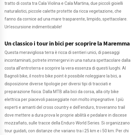
tratto di costa tra Cala Violina e Cala Martina, due piccoli gioielli
naturalistici, piccole calette protette da ricca vegetazione, che
fanno da cornice ad una mare trasparente, limpido, spettacolare.
Un’escursione indimenticabile!
Un classico i tour in bici per scoprire la Maremma
Questa meravigliosa terra è ricca di sentieri unici, di paesaggi
incontaminati, potrete immergervi in una natura spettacolare dalla
costa all’entroterra e scoprire la vera essenza di questi luoghi. Al
Bagnoli bike, il nostro bike point è possibile noleggiare la bici, a
disposizione diverse tipologie per diversi tipi di tracciati e
preparazione fisica. Dalla MTB alla bici da corsa, alla city bike
elettrica per piacevoli passeggiate non molto impegnative. I più
esperti e amanti del cross country e dell’enduro, troveranno trail
dove mettere a dura prova le proprie abilità e pedalare in discese
mozzafiato, sulle tracce della Enduro World Series. Si organizzano
tour guidati, con distanze che variano tra i 25 km e i 50 km. Per chi