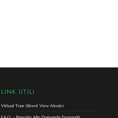
LINK UTILI
Virtual Tour (Street View Mode)
F.A.Q. – Risposte Alle Domande Frequenti