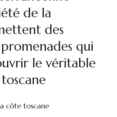
iété de la
mettent des
e promenades qui
uvrir le véritable
e toscane
la côte toscane