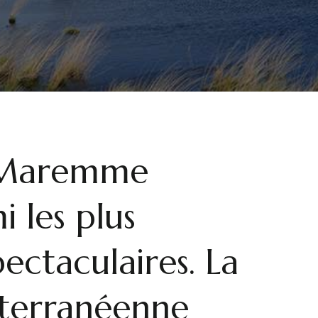
a Maremme
 les plus
pectaculaires. La
terranéenne