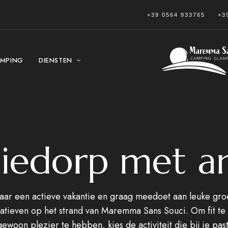
+39 0564 933765
+3
MPING
DIENSTEN
iedorp met a
aar een actieve vakantie en graag meedoet aan leuke groe
rnatieven op het strand van Maremma Sans Souci. Om fit te b
gewoon plezier te hebben, kies de activiteit die bij je past