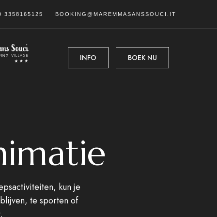
9 3358165125
BOOKING@MAREMMASANSSOUCI.IT
INFO
BOEK NU
nimatie
psactiviteiten, kun je
lijven, te sporten of
.