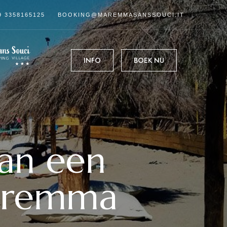
9 3358165125
BOOKING@MAREMMASANSSOUCI.IT
INFO
BOEK NU
van een
Maremma