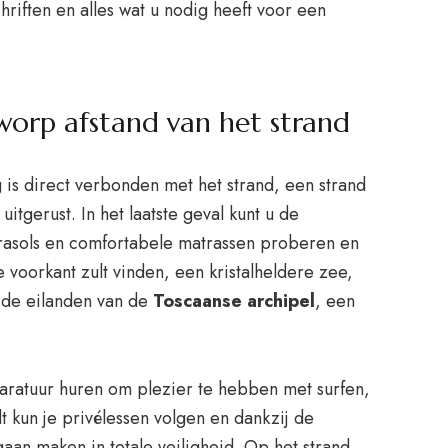
hriften en alles wat u nodig heeft voor een
worp afstand van het strand
 is direct verbonden met het strand, een strand
uitgerust. In het laatste geval kunt u de
arasols en comfortabele matrassen proberen en
e voorkant zult vinden, een kristalheldere zee,
an de eilanden van de
Toscaanse archipel
, een
aratuur huren om plezier te hebben met surfen,
lt kun je privélessen volgen en dankzij de
aan maken in totale veiligheid. Op het strand