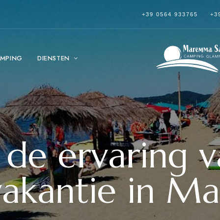
+39 0564 933765
+3
MPING
DIENSTEN
 de ervaring 
vakantie in 