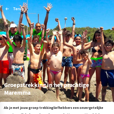
Terug
Groepstrekking in het prachtige
Maremma
Als je met jouw groep trekkingliefhebbers een onvergetelijke