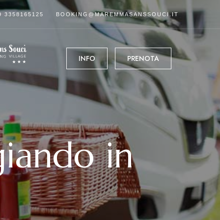
9 3358165125
BOOKING@MAREMMASANSSOUCI.IT
INFO
PRENOTA
giando in