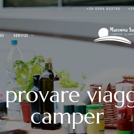
+39 0564 933765
+3
NG
SERVIZI
a provare viag
camper