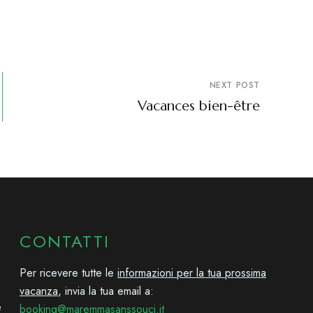
NEXT POST
Vacances bien-être
CONTATTI
Per ricevere tutte le
informazioni per la tua prossima
vacanza
, invia la tua email a:
e
booking@maremmasanssouci.it