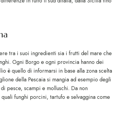
fferenze in tutto il sud dItalia, dalla Sicilia fino
ma
e tra i suoi ingredienti sia i frutti del mare che
 funghi. Ogni Borgo e ogni provincia hanno dei
iglio è quello di informarsi in base alla zona scelta
glione della Pescaia si mangia ad esempio degli
ci di pesce, scampi e molluschi. Da non
 quali funghi porcini, tartufo e selvaggina come