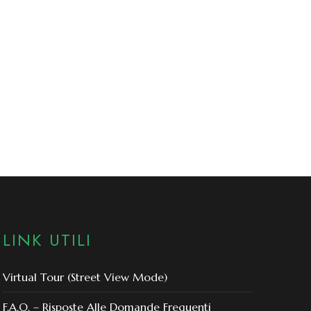
LINK UTILI
Virtual Tour (Street View Mode)
F.A.Q. – Risposte Alle Domande Frequenti